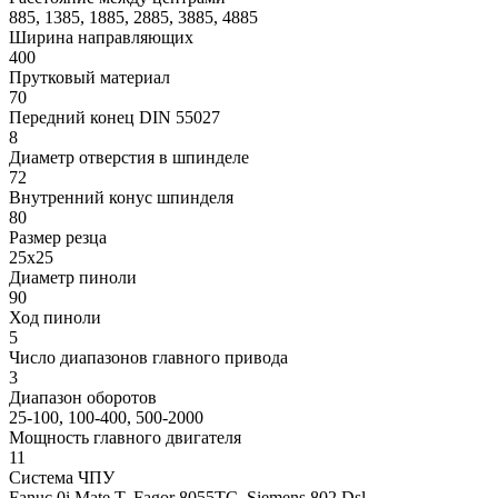
885, 1385, 1885, 2885, 3885, 4885
Ширина направляющих
400
Прутковый материал
70
Передний конец DIN 55027
8
Диаметр отверстия в шпинделе
72
Внутренний конус шпинделя
80
Размер резца
25х25
Диаметр пиноли
90
Ход пиноли
5
Число диапазонов главного привода
3
Диапазон оборотов
25-100, 100-400, 500-2000
Мощность главного двигателя
11
Система ЧПУ
Fanuc 0i Mate T, Fagor 8055ТС, Siemens 802 Dsl