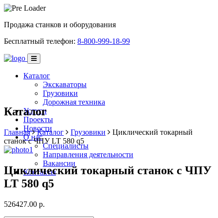
Продажа станков и оборудования
Бесплатный телефон:
8-800-999-18-99
Каталог
Экскаваторы
Грузовики
Дорожная техника
Каталог
Услуги
Проекты
Новости
Главная
Каталог
Грузовики
Циклический токарный
О нас
станок с ЧПУ LT 580 q5
Специалисты
Направления деятельности
Вакансии
Циклический токарный станок с ЧПУ
Контакты
LT 580 q5
526427.00 р.